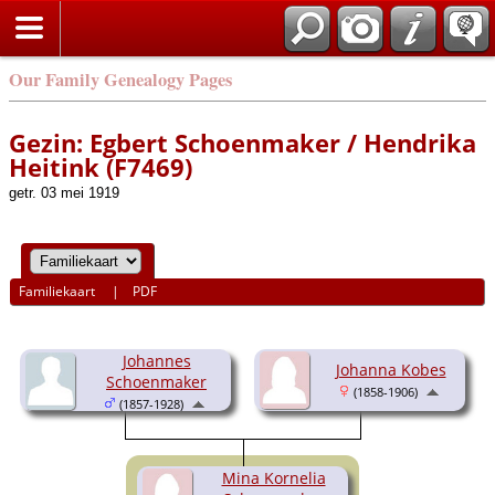
Our Family Genealogy Pages
Gezin: Egbert Schoenmaker / Hendrika
Heitink (F7469)
getr. 03 mei 1919
Familiekaart
|
PDF
Johannes
Johanna Kobes
Schoenmaker
(1858-1906)
(1857-1928)
Mina Kornelia