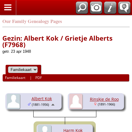
Our Family Genealogy Pages
Gezin: Albert Kok / Grietje Alberts
(F7968)
getr. 23 apr 1948
Familiekaart
|
PDF
Albert Kok
Rinskje de Roo
(1891-1966)
(1881-1956)
Harm Kok