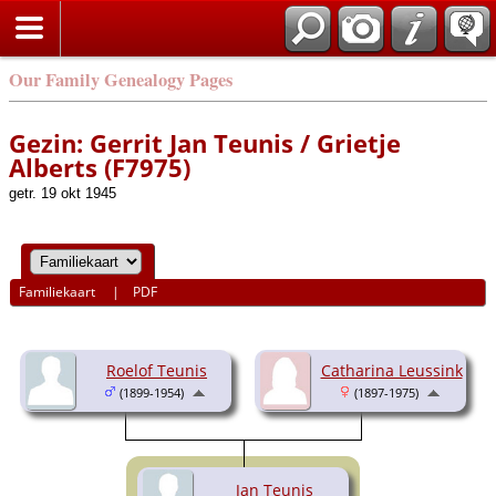
Our Family Genealogy Pages
Gezin: Gerrit Jan Teunis / Grietje
Alberts (F7975)
getr. 19 okt 1945
Familiekaart
|
PDF
Roelof Teunis
Catharina Leussink
(1899-1954)
(1897-1975)
Jan Teunis