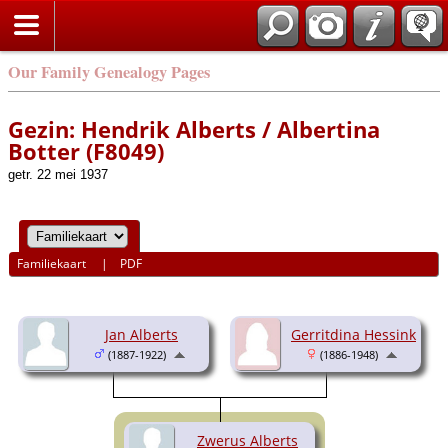
Our Family Genealogy Pages
Gezin: Hendrik Alberts / Albertina
Botter (F8049)
getr. 22 mei 1937
Familiekaart
|
PDF
Jan Alberts
Gerritdina Hessink
(1887-1922)
(1886-1948)
Zwerus Alberts