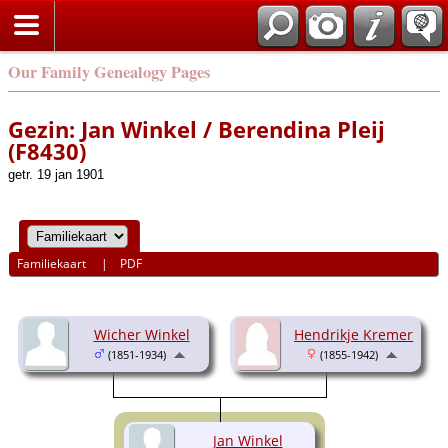
Our Family Genealogy Pages
Gezin: Jan Winkel / Berendina Pleij
(F8430)
getr. 19 jan 1901
Familiekaart
|
PDF
Wicher Winkel
Hendrikje Kremer
(1851-1934)
(1855-1942)
Jan Winkel