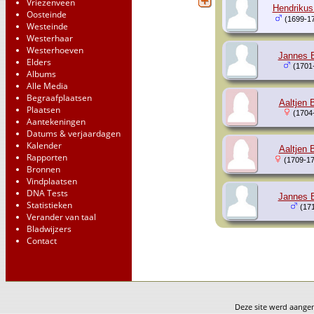
Vriezenveen
Hendrikus
Oosteinde
(1699-1
Westeinde
Westerhaar
Westerhoeven
Jannes 
Elders
(1701
Albums
Alle Media
Begraafplaatsen
Aaltjen 
Plaatsen
(1704
Aantekeningen
Datums & verjaardagen
Kalender
Aaltjen 
Rapporten
(1709-17
Bronnen
Vindplaatsen
DNA Tests
Jannes 
Statistieken
(171
Verander van taal
Bladwijzers
Contact
Deze site werd aang