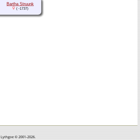
Bartha Struunk
( -1737)
n Lythgoe © 2001-2026.