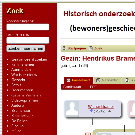
Zoek
Voorna(a)m(en):
Familienaam:
Startpagina
Zoek
Gezin: Hendrikus Brame
Geavanceerd zoeken
Familienamen
getr. ( ca. 1734)
Aanmelden
Wat is er nieuw
Gezocht
Familiekaart
Gezinsblad
Su
Foto's
Familiekaart
|
PDF
Documenten
(Levens)Verhalen
Video-opnamen
Aadorp
Wicher Bramer
Bruinehaar
( -1742)
Kloosterhaar
De Pollen
Sibculo
't Slot