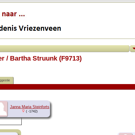
r / Bartha Struunk (F9713)
ggestie
Janna Maria Steinforts
( -1742)