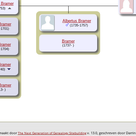
 Bramer
753)
Albertus Bramer
Bramer
(1735-1757)
-1701)
Bramer
Bramer
(1737- )
-1704)
Bramer
40)
Bramer
3- )
emaakt door
v. 13.0, geschreven door Darri
The Next Generation of Genealogy Sitebuilding