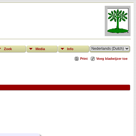
Zoek
Media
Info
Print
Voeg bladwijzer toe