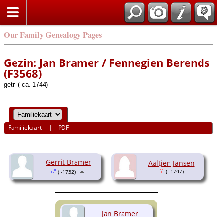
Our Family Genealogy Pages
Gezin: Jan Bramer / Fennegien Berends
(F3568)
getr. ( ca. 1744)
Familiekaart
|
PDF
Gerrit Bramer
Aaltjen Jansen
( -1747)
( -1732)
Jan Bramer