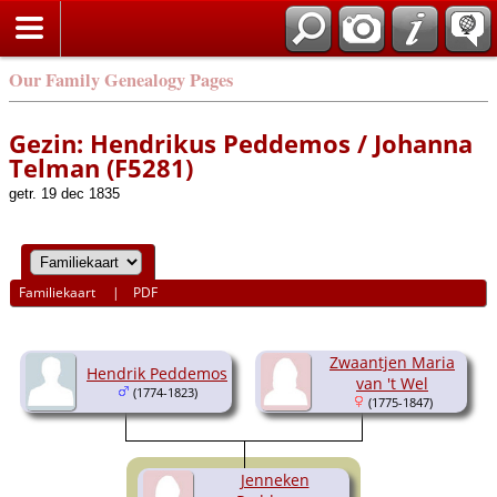
Our Family Genealogy Pages
Gezin: Hendrikus Peddemos / Johanna
Telman (F5281)
getr. 19 dec 1835
Familiekaart
|
PDF
Zwaantjen Maria
Hendrik Peddemos
van 't Wel
(1774-1823)
(1775-1847)
Jenneken