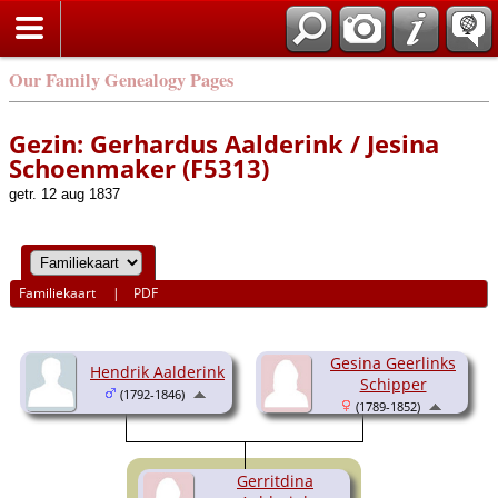
Our Family Genealogy Pages
Gezin: Gerhardus Aalderink / Jesina
Schoenmaker (F5313)
getr. 12 aug 1837
Familiekaart
|
PDF
Gesina Geerlinks
Hendrik Aalderink
Schipper
(1792-1846)
(1789-1852)
Gerritdina