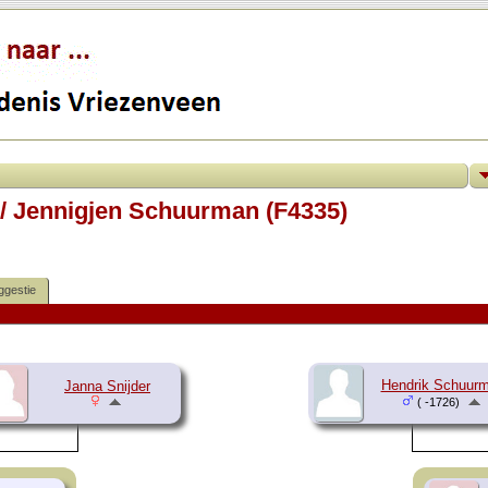
 / Jennigjen Schuurman (F4335)
ggestie
Hendrik Schuur
Janna Snijder
( -1726)