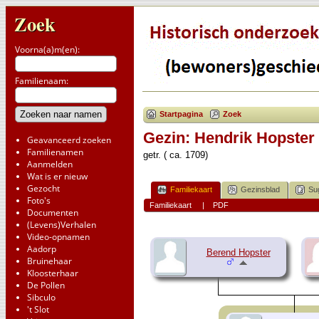
Zoek
Voorna(a)m(en):
Familienaam:
Startpagina
Zoek
Gezin: Hendrik Hopster
Geavanceerd zoeken
Familienamen
getr. ( ca. 1709)
Aanmelden
Wat is er nieuw
Gezocht
Familiekaart
Gezinsblad
Su
Foto's
Familiekaart
|
PDF
Documenten
(Levens)Verhalen
Video-opnamen
Aadorp
Berend Hopster
Bruinehaar
Kloosterhaar
De Pollen
Sibculo
't Slot