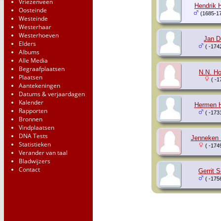
Vriezenveen
Hendrik 
Oosteinde
(1685-1
Westeinde
Westerhaar
Westerhoeven
Jan D
Elders
( -174
Albums
Alle Media
Begraafplaatsen
N.N. Ho
Plaatsen
( -1
Aantekeningen
Datums & verjaardagen
Kalender
Hermen H
Rapporten
( -173
Bronnen
Vindplaatsen
DNA Tests
Jenneken 
Statistieken
( -174
Verander van taal
Bladwijzers
Contact
Gerrit 
( -175