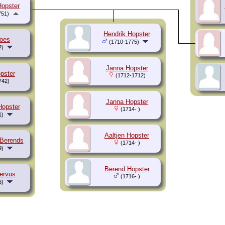
Hopster
751)
Hendrik Hopster
oes
(1710-1775)
2)
Janna Hopster
pster
(1712-1712)
742)
Janna Hopster
opster
(1714- )
1)
Aaltjen Hopster
Berends
(1714- )
9)
Berend Hopster
Servus
(1716- )
6)