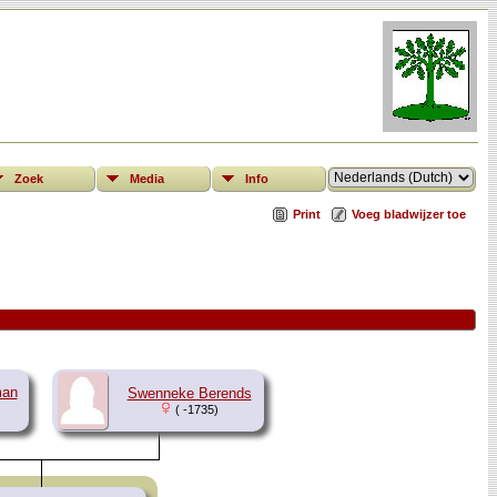
Zoek
Media
Info
Print
Voeg bladwijzer toe
man
Swenneke Berends
( -1735)