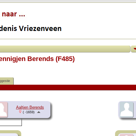
ennigjen Berends (F485)
ggestie
Aaltjen Berends
( -1659)