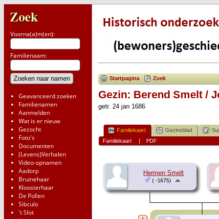
Zoek
Voorna(a)m(en):
Familienaam:
Startpagina
Zoek
Gezin: Berend Smelt / J
Geavanceerd zoeken
Familienamen
getr. 24 jan 1686
Aanmelden
Wat is er nieuw
Gezocht
Familiekaart
Gezinsblad
Su
Foto's
Familiekaart
|
PDF
Documenten
(Levens)Verhalen
Video-opnamen
Aadorp
Hermen Smelt
Bruinehaar
( -1675)
Kloosterhaar
De Pollen
Sibculo
't Slot