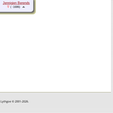
Jennigjen Berends
( -1686)
n Lythgoe © 2001-2026.