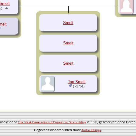
Smelt
6)
Smelt
melt
Smelt
Smelt
Jan Smelt
( -1751)
emaakt door
v. 13.0, geschreven door Darri
The Next Generation of Genealogy Sitebuilding
Gegevens onderhouden door
.
Andre Idzinga