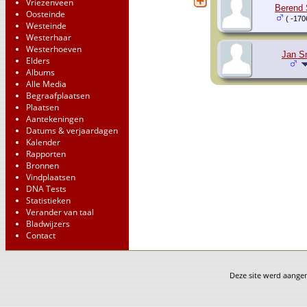
Vriezenveen
Berend 
Oosteinde
( -170
Westeinde
Westerhaar
Westerhoeven
Jan S
Elders
Albums
Alle Media
Begraafplaatsen
Plaatsen
Aantekeningen
Datums & verjaardagen
Kalender
Rapporten
Bronnen
Vindplaatsen
DNA Tests
Statistieken
Verander van taal
Bladwijzers
Contact
Deze site werd aang