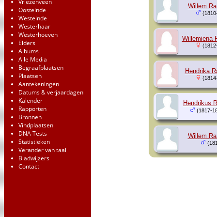
Vriezenveen
Willem R
Oosteinde
(1810
Westeinde
Westerhaar
Westerhoeven
Willemiena
Elders
(1812
Albums
Alle Media
Begraafplaatsen
Hendrika 
Plaatsen
(1814
Aantekeningen
Datums & verjaardagen
Kalender
Hendrikus 
Rapporten
(1817-1
Bronnen
Vindplaatsen
DNA Tests
Willem R
Statistieken
(181
Verander van taal
Bladwijzers
Contact