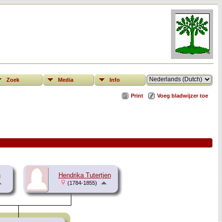
Zoek
Media
Info
Print
Voeg bladwijzer toe
n
Hendrika Tutertjen
(1784-1855)