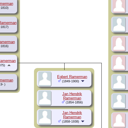
amerman
-1810)
 Ramerman
-1817)
Ramerman
-1816)
Ramerman
875)
Egbert Ramerman
amerman
(1849-1900)
9- )
Jan Hendrik
Ramerman
(1854-1856)
Jan Hendrik
Ramerman
(1858-1938)