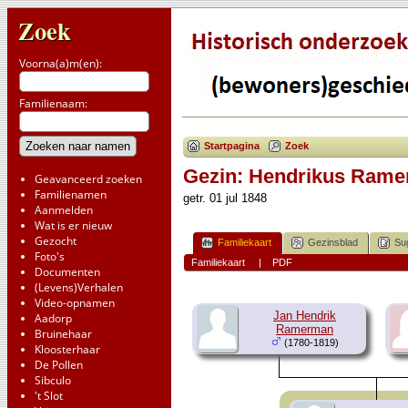
Zoek
Voorna(a)m(en):
Familienaam:
Startpagina
Zoek
Gezin: Hendrikus Ramer
Geavanceerd zoeken
Familienamen
getr. 01 jul 1848
Aanmelden
Wat is er nieuw
Gezocht
Familiekaart
Gezinsblad
Su
Foto's
Familiekaart
|
PDF
Documenten
(Levens)Verhalen
Video-opnamen
Jan Hendrik
Aadorp
Ramerman
Bruinehaar
(1780-1819)
Kloosterhaar
De Pollen
Sibculo
't Slot