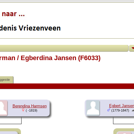
man / Egberdina Jansen (F6033)
ggestie
Egbert Janse
Berendina Harmsen
( -1819)
(1779-1847)