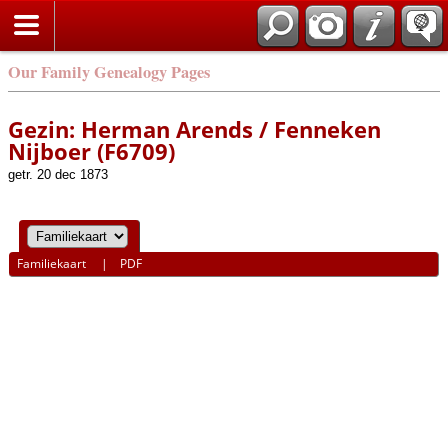
Our Family Genealogy Pages
Gezin: Herman Arends / Fenneken
Nijboer (F6709)
getr. 20 dec 1873
Familiekaart
|
PDF