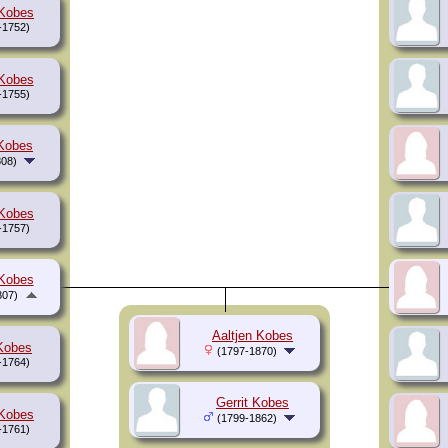
Kobes
-1752)
Kobes
-1755)
 Kobes
08)
Kobes
-1757)
Kobes
807)
Aaltjen Kobes
Kobes
(1797-1870)
-1764)
Gerrit Kobes
Kobes
(1799-1862)
-1761)