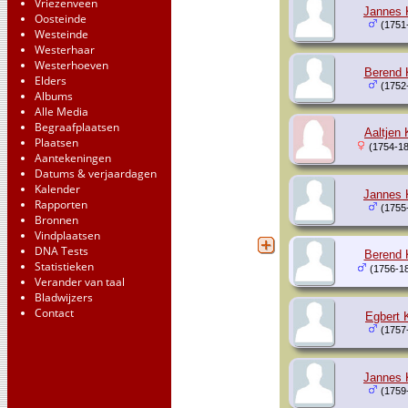
Vriezenveen
Jannes 
Oosteinde
(1751
Westeinde
Westerhaar
Westerhoeven
Berend 
Elders
(1752
Albums
Alle Media
Begraafplaatsen
Aaltjen
Plaatsen
(1754-18
Aantekeningen
Datums & verjaardagen
Kalender
Jannes 
Rapporten
(1755
Bronnen
Vindplaatsen
DNA Tests
Berend 
Statistieken
(1756-1
Verander van taal
Bladwijzers
Contact
Egbert 
(1757
Jannes 
(1759