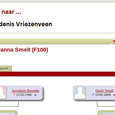
Janna Smelt (F100)
ggestie
Jenneken Berends
Gerrit Smelt
(1723-1768)
(1742-1809)