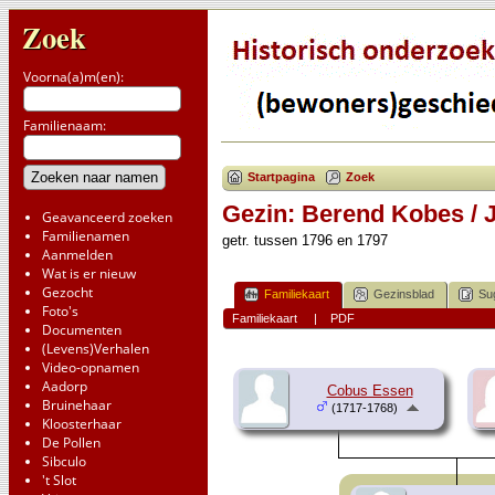
Zoek
Voorna(a)m(en):
Familienaam:
Startpagina
Zoek
Gezin: Berend Kobes / 
Geavanceerd zoeken
Familienamen
getr. tussen 1796 en 1797
Aanmelden
Wat is er nieuw
Gezocht
Familiekaart
Gezinsblad
Su
Foto's
Familiekaart
|
PDF
Documenten
(Levens)Verhalen
Video-opnamen
Aadorp
Cobus Essen
Bruinehaar
(1717-1768)
Kloosterhaar
De Pollen
Sibculo
't Slot