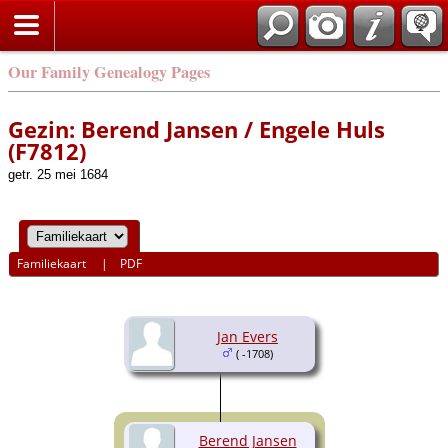
Our Family Genealogy Pages
Gezin: Berend Jansen / Engele Huls
(F7812)
getr. 25 mei 1684
Familiekaart
|
PDF
Jan Evers
( -1708)
Berend Jansen