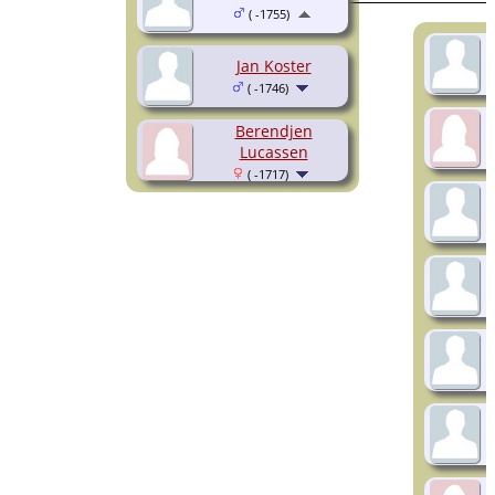
( -1755)
Jan Koster
( -1746)
Berendjen
Lucassen
( -1717)