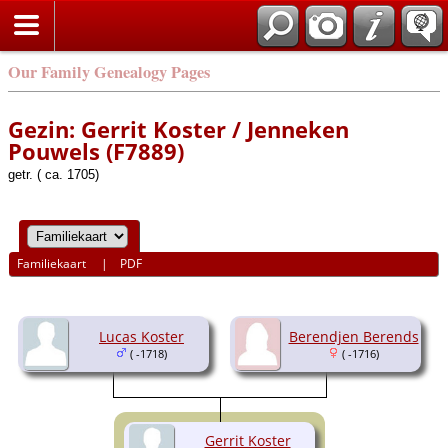
Our Family Genealogy Pages
Gezin: Gerrit Koster / Jenneken
Pouwels (F7889)
getr. ( ca. 1705)
Familiekaart
|
PDF
Lucas Koster
Berendjen Berends
( -1718)
( -1716)
Gerrit Koster