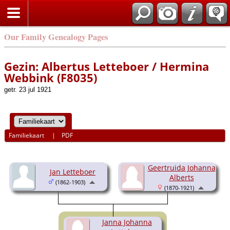
Our Family Genealogy Pages
Gezin: Albertus Letteboer / Hermina
Webbink (F8035)
getr. 23 jul 1921
Familiekaart
|
PDF
Geertruida Johanna
Jan Letteboer
Alberts
(1862-1903)
(1870-1921)
Janna Johanna