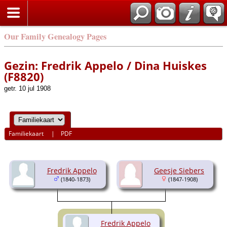
Our Family Genealogy Pages
Gezin: Fredrik Appelo / Dina Huiskes
(F8820)
getr. 10 jul 1908
Familiekaart
|
PDF
Fredrik Appelo
Geesje Siebers
(1840-1873)
(1847-1908)
Fredrik Appelo