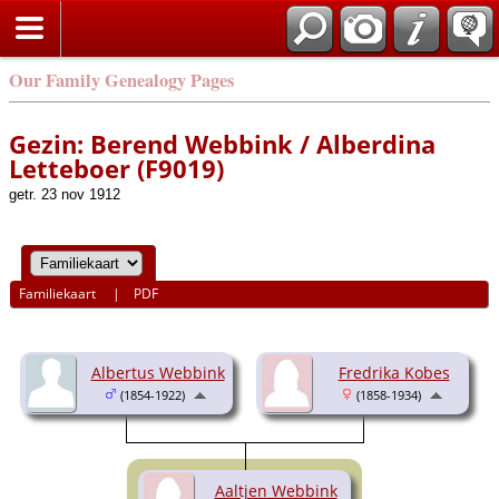
Our Family Genealogy Pages
Gezin: Berend Webbink / Alberdina
Letteboer (F9019)
getr. 23 nov 1912
Familiekaart
|
PDF
Albertus Webbink
Fredrika Kobes
(1854-1922)
(1858-1934)
Aaltjen Webbink