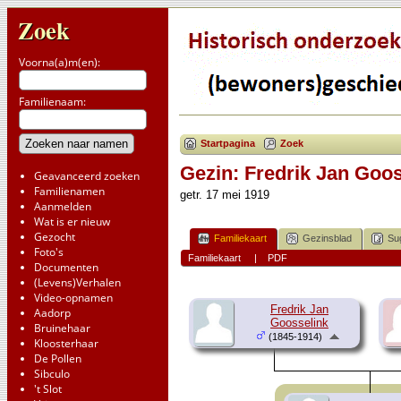
Zoek
Voorna(a)m(en):
Familienaam:
Startpagina
Zoek
Gezin: Fredrik Jan Goos
Geavanceerd zoeken
Familienamen
getr. 17 mei 1919
Aanmelden
Wat is er nieuw
Gezocht
Familiekaart
Gezinsblad
Su
Foto's
Familiekaart
|
PDF
Documenten
(Levens)Verhalen
Video-opnamen
Fredrik Jan
Aadorp
Goosselink
Bruinehaar
(1845-1914)
Kloosterhaar
De Pollen
Sibculo
't Slot