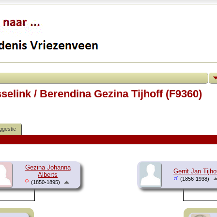
selink / Berendina Gezina Tijhoff (F9360)
ggestie
Gezina Johanna
Gerrit Jan Tijho
Alberts
(1856-1938)
(1850-1895)