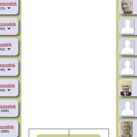
oosselink
15)
oosselink
55)
selink
62)
osselink
45)
osselink
54)
osselink
-1886)
osselink
-1886)