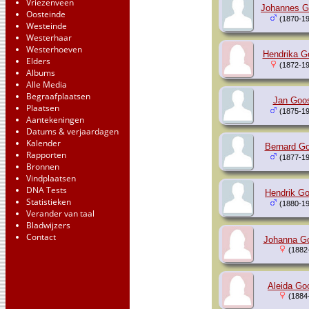
Vriezenveen
Johannes G
Oosteinde
(1870-19
Westeinde
Westerhaar
Westerhoeven
Hendrika G
Elders
(1872-19
Albums
Alle Media
Begraafplaatsen
Jan Goos
Plaatsen
(1875-19
Aantekeningen
Datums & verjaardagen
Kalender
Bernard Go
Rapporten
(1877-19
Bronnen
Vindplaatsen
DNA Tests
Hendrik Go
Statistieken
(1880-19
Verander van taal
Bladwijzers
Contact
Johanna Go
(1882
Aleida Go
(1884