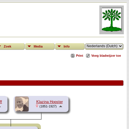
Zoek
Media
Info
Print
Voeg bladwijzer toe
ff
Klazina Hopster
(1851-1927)