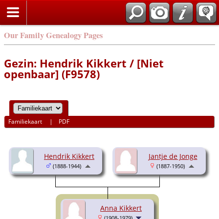
Our Family Genealogy Pages
Gezin: Hendrik Kikkert / [Niet
openbaar] (F9578)
Familiekaart
|
PDF
Hendrik Kikkert
Jantje de Jonge
(1888-1944)
(1887-1950)
Anna Kikkert
(1908-1979)