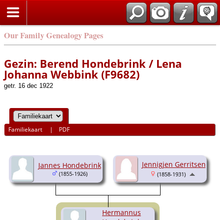
Our Family Genealogy Pages
Gezin: Berend Hondebrink / Lena
Johanna Webbink (F9682)
getr. 16 dec 1922
Familiekaart
|
PDF
Jennigjen Gerritsen
Jannes Hondebrink
(1855-1926)
(1858-1931)
Hermannus