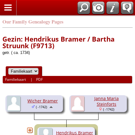
Our Family Genealogy Pages
Gezin: Hendrikus Bramer / Bartha
Struunk (F9713)
getr. ( ca. 1734)
Familiekaart
|
PDF
Janna Maria
Wicher Bramer
Steinforts
( -1742)
( -1742)
Hendrikus Bramer