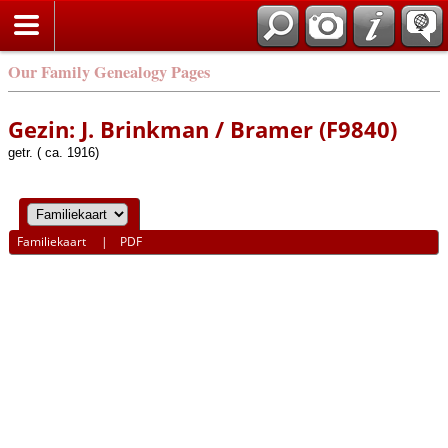
Our Family Genealogy Pages
Gezin: J. Brinkman / Bramer (F9840)
getr. ( ca. 1916)
Familiekaart
|
PDF