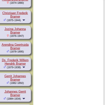
(1874-1880)
Christiaan Frederik
Bramer
(1875-1944)
Jozina Johanna
Bramer
(1876-1947)
Arendina Geertruida
Bramer
(1878-1895)
Ds. Frederik Willem
Hendrik Bramer
(1879-1938)
Gerrit Johannes
Bramer
(1882-1892)
Johannes Gerrit
Bramer
(1884-1934)