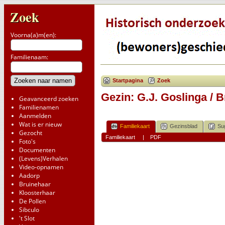
Zoek
Voorna(a)m(en):
Familienaam:
Startpagina
Zoek
Gezin: G.J. Goslinga / 
Geavanceerd zoeken
Familienamen
Aanmelden
Wat is er nieuw
Familiekaart
Gezinsblad
Su
Gezocht
Familiekaart
|
PDF
Foto's
Documenten
(Levens)Verhalen
Video-opnamen
Aadorp
Bruinehaar
Kloosterhaar
De Pollen
Sibculo
't Slot