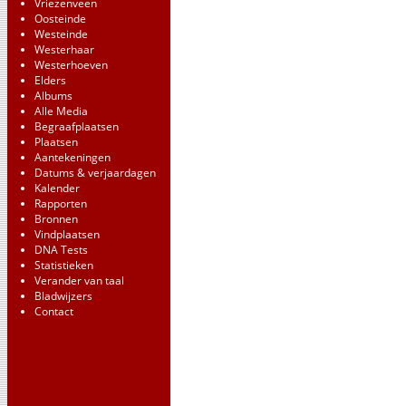
Vriezenveen
Oosteinde
Westeinde
Westerhaar
Westerhoeven
Elders
Albums
Alle Media
Begraafplaatsen
Plaatsen
Aantekeningen
Datums & verjaardagen
Kalender
Rapporten
Bronnen
Vindplaatsen
DNA Tests
Statistieken
Verander van taal
Bladwijzers
Contact