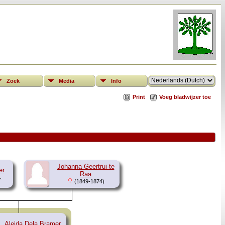
Zoek
Media
Info
Print
Voeg bladwijzer toe
Johanna Geertrui te
er
Raa
(1849-1874)
Aleida Dela Bramer