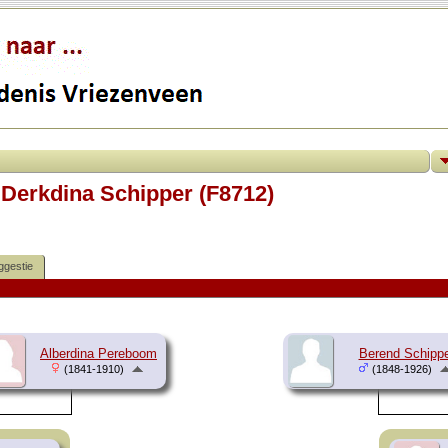
 Derkdina Schipper (F8712)
ggestie
Alberdina Pereboom
Berend Schipp
(1841-1910)
(1848-1926)