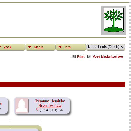
Zoek
Media
Info
Print
Voeg bladwijzer toe
Johanna Hendrika
er
Nijen Twilhaar
(1854-1931)