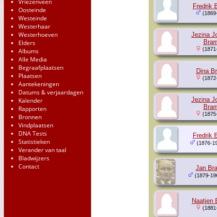
Vriezenveen
Fredrik 
Oosteinde
(1869
Westeinde
Westerhaar
Westerhoeven
Jezina J
Bram
Elders
(1871
Albums
Alle Media
Begraafplaatsen
Dina B
Plaatsen
(1872
Aantekeningen
Datums & verjaardagen
Jezina J
Kalender
Bram
Rapporten
(1875
Bronnen
Vindplaatsen
DNA Tests
Fredrik 
Statistieken
(1876-1
Verander van taal
Bladwijzers
Contact
Jan Br
(1879-19
Naatjen 
(1881