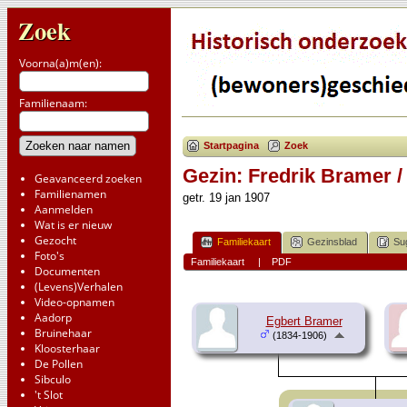
Zoek
Voorna(a)m(en):
Familienaam:
Startpagina
Zoek
Gezin: Fredrik Bramer /
Geavanceerd zoeken
Familienamen
getr. 19 jan 1907
Aanmelden
Wat is er nieuw
Gezocht
Familiekaart
Gezinsblad
Su
Foto's
Familiekaart
|
PDF
Documenten
(Levens)Verhalen
Video-opnamen
Aadorp
Egbert Bramer
Bruinehaar
(1834-1906)
Kloosterhaar
De Pollen
Sibculo
't Slot