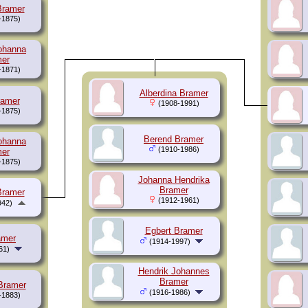
Bramer
-1875)
ohanna
er
-1871)
Alberdina Bramer
ramer
(1908-1991)
-1875)
Berend Bramer
ohanna
(1910-1986)
er
-1875)
Johanna Hendrika
Bramer
Bramer
(1912-1961)
942)
Egbert Bramer
amer
(1914-1997)
61)
Hendrik Johannes
Bramer
Bramer
(1916-1986)
-1883)