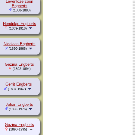
Levenloze zoon
Engberts
(1888-1888)
Hendrikje Engberts
(1889-1918)
Nicolaas Engberts
(1890-1966)
Gezina Engberts
(1892-1894)
Gerrit Engberts
(1894-1967)
Johan Engberts
(1896-1976)
Gezina Engberts
(1898-1995)