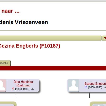
Gezina Engberts (F10187)
ggestie
Dina Hendrika
Barend Engber
Roelofsen
(1860-1950)
(1863-1933)