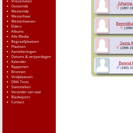
Vriezenveen
Johanna
Oosteinde
(1887-19
Westeinde
Westerhaar
Westerhoeven
Berendik
Elders
(1890
Albums
Alle Media
Begraafplaatsen
Janna 
Plaatsen
(1896-19
Aantekeningen
Datums & verjaardagen
Kalender
Berend 
Rapporten
(1901-1
Bronnen
Vindplaatsen
DNA Tests
Statistieken
Verander van taal
Bladwijzers
Contact