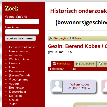
Zoek
Voorna(a)m(en):
Familienaam:
Startpagina
Zoek
Gezin: Berend Kobes / 
Geavanceerd zoeken
Familienamen
getr. 08 mei 1925
Aanmelden
Wat is er nieuw
Gezocht
Familiekaart
Gezinsblad
Su
Foto's
Familiekaart
|
PDF
Documenten
(Levens)Verhalen
Video-opnamen
Aadorp
Willem Kobes
Bruinehaar
(1855-1927)
Kloosterhaar
De Pollen
Sibculo
't Slot