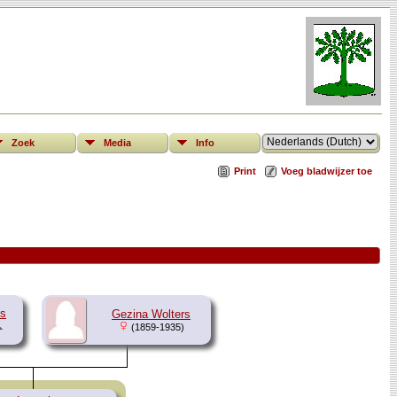
Zoek
Media
Info
Print
Voeg bladwijzer toe
ts
Gezina Wolters
(1859-1935)