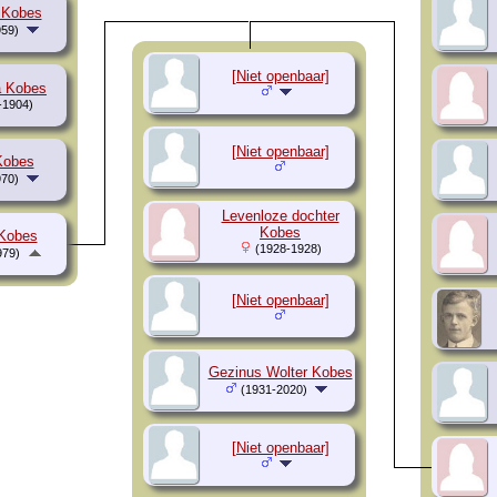
 Kobes
59)
[Niet openbaar]
a Kobes
-1904)
[Niet openbaar]
Kobes
70)
Levenloze dochter
Kobes
Kobes
(1928-1928)
979)
[Niet openbaar]
Gezinus Wolter Kobes
(1931-2020)
[Niet openbaar]