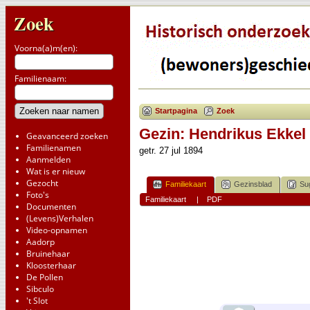
Zoek
Voorna(a)m(en):
Familienaam:
Startpagina
Zoek
Gezin: Hendrikus Ekkel 
Geavanceerd zoeken
Familienamen
getr. 27 jul 1894
Aanmelden
Wat is er nieuw
Gezocht
Familiekaart
Gezinsblad
Su
Foto's
Familiekaart
|
PDF
Documenten
(Levens)Verhalen
Video-opnamen
Aadorp
Bruinehaar
Kloosterhaar
De Pollen
Sibculo
't Slot