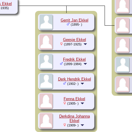
s Ekkel
-1935)
Gerrit Jan Ekkel
(1895- )
Geesje Ekkel
(1897-1925)
Fredrik Ekkel
(1899-1984)
Derk Hendrik Ekkel
(1902- )
Fenna Ekkel
(1905- )
Derkdina Johanna
Ekkel
(1909- )