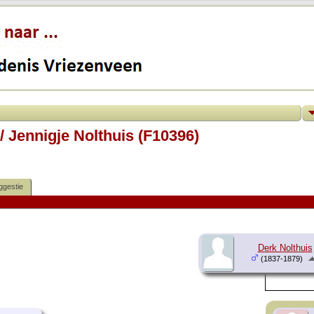
/ Jennigje Nolthuis (F10396)
ggestie
Derk Nolthuis
(1837-1879)