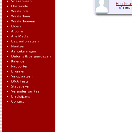
Vriezenveen
Hendriku
Oosteinde
(1868
Westeinde
Westerhaar
Westerhoeven
Elders
Albums
Alle Media
Begraafplaatsen
Plaatsen
Aantekeningen
Datums & verjaardagen
Kalender
Rapporten
Bronnen
Vindplaatsen
DNA Tests
Statistieken
Verander van taal
Bladwijzers
Contact