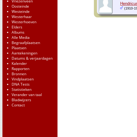
Vriezenveen
Hendricu
Oosteinde
(1910-1
Westeinde
Westerhaar
Westerhoeven
Elders
Albums
Alle Media
Begraafplaatsen
Plaatsen
Aantekeningen
Datums & verjaardagen
Kalender
Rapporten
Bronnen
Vindplaatsen
DNA Tests
Statistieken
Verander van taal
Bladwijzers
Contact