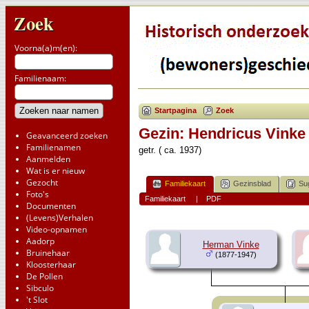
Zoek
Voorna(a)m(en):
Familienaam:
Startpagina
Zoek
Gezin: Hendricus Vinke
Geavanceerd zoeken
Familienamen
getr. ( ca. 1937)
Aanmelden
Wat is er nieuw
Gezocht
Familiekaart
Gezinsblad
Su
Foto's
Familiekaart
|
PDF
Documenten
(Levens)Verhalen
Video-opnamen
Aadorp
Herman Vinke
Bruinehaar
(1877-1947)
Kloosterhaar
De Pollen
Sibculo
't Slot