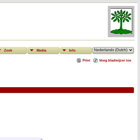
Zoek
Media
Info
Print
Voeg bladwijzer toe