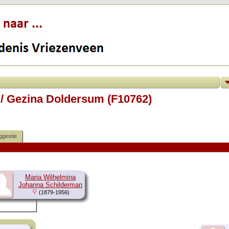
 / Gezina Doldersum (F10762)
ggestie
Maria Wilhelmina
Johanna Schilderman
(1879-1956)