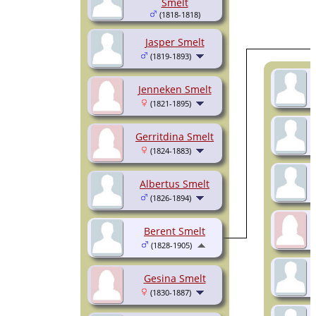
Smelt
(1818-1818)
Jasper Smelt
(1819-1893)
Jenneken Smelt
(1821-1895)
Gerritdina Smelt
(1824-1883)
Albertus Smelt
(1826-1894)
Berent Smelt
(1828-1905)
Gesina Smelt
(1830-1887)