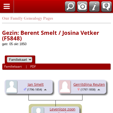
Our Family Genealogy Pages
Gezin: Berent Smelt / Josina Vetker
(F5848)
getr. 05 okt 1850
Familiekaart
|
PDF
Jan Smelt
Gerritdijna Reuten
(1796-1854)
(1797-1858)
Levenloze zoon