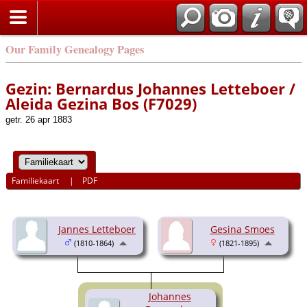
Our Family Genealogy Pages
Gezin: Bernardus Johannes Letteboer /
Aleida Gezina Bos (F7029)
getr. 26 apr 1883
Familiekaart
|
PDF
Jannes Letteboer
Gesina Smoes
(1810-1864)
(1821-1895)
Johannes