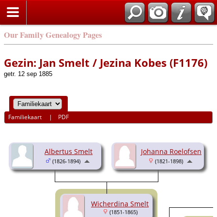
Our Family Genealogy Pages
Gezin: Jan Smelt / Jezina Kobes (F1176)
getr. 12 sep 1885
Familiekaart
|
PDF
Albertus Smelt
Johanna Roelofsen
(1826-1894)
(1821-1898)
Wicherdina Smelt
(1851-1865)