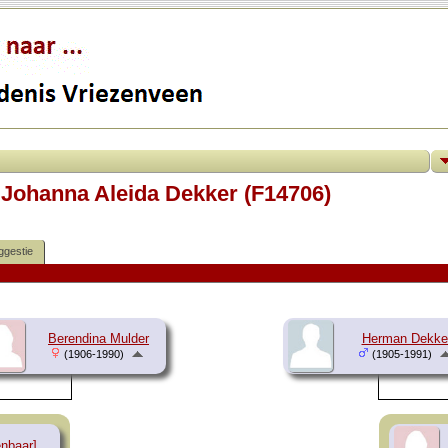
/ Johanna Aleida Dekker (F14706)
ggestie
Berendina Mulder
Herman Dekke
(1906-1990)
(1905-1991)
enbaar]