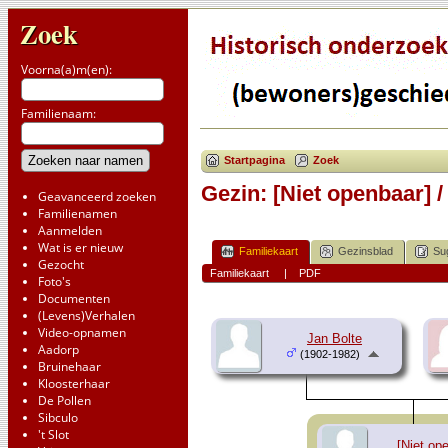
Zoek
Voorna(a)m(en):
Familienaam:
Startpagina
Zoek
Gezin: [Niet openbaar] 
Geavanceerd zoeken
Familienamen
Aanmelden
Wat is er nieuw
Familiekaart
Gezinsblad
Su
Gezocht
Familiekaart
|
PDF
Foto's
Documenten
(Levens)Verhalen
Video-opnamen
Jan Bolte
Aadorp
(1902-1982)
Bruinehaar
Kloosterhaar
De Pollen
Sibculo
't Slot
[Niet op