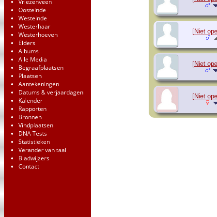
Vriezenveen
Oosteinde
Westeinde
Westerhaar
[Niet op
Westerhoeven
Elders
Albums
Alle Media
[Niet op
Begraafplaatsen
Plaatsen
Aantekeningen
Datums & verjaardagen
[Niet op
Kalender
Rapporten
Bronnen
Vindplaatsen
DNA Tests
Statistieken
Verander van taal
Bladwijzers
Contact