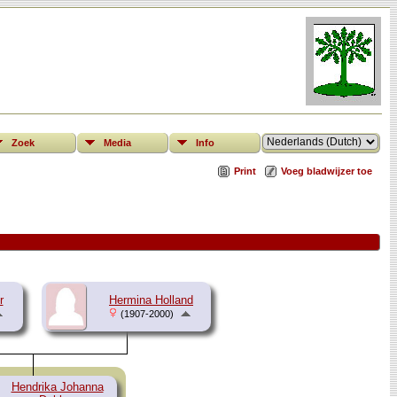
Zoek
Media
Info
Print
Voeg bladwijzer toe
r
Hermina Holland
(1907-2000)
Hendrika Johanna