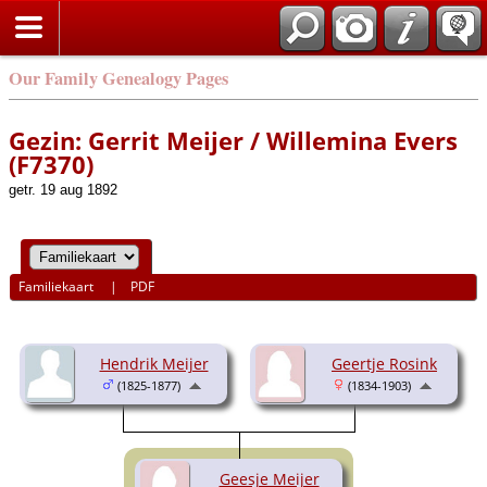
Our Family Genealogy Pages
Gezin: Gerrit Meijer / Willemina Evers
(F7370)
getr. 19 aug 1892
Familiekaart
|
PDF
Hendrik Meijer
Geertje Rosink
(1825-1877)
(1834-1903)
Geesje Meijer