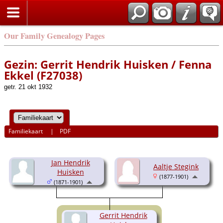
Our Family Genealogy Pages
Gezin: Gerrit Hendrik Huisken / Fenna
Ekkel (F27038)
getr. 21 okt 1932
Familiekaart
|
PDF
Jan Hendrik
Aaltje Stegink
Huisken
(1877-1901)
(1871-1901)
Gerrit Hendrik