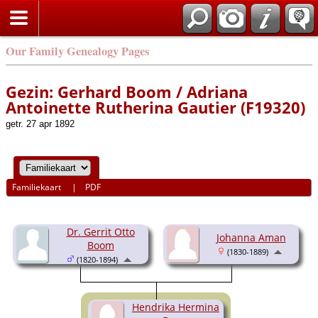
Our Family Genealogy Pages
Gezin: Gerhard Boom / Adriana
Antoinette Rutherina Gautier (F19320)
getr. 27 apr 1892
Familiekaart
|
PDF
Dr. Gerrit Otto
Johanna Aman
Boom
(1830-1889)
(1820-1894)
Hendrika Hermina