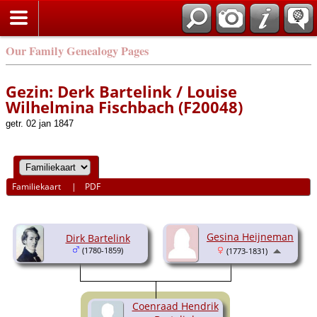
Our Family Genealogy Pages
Gezin: Derk Bartelink / Louise
Wilhelmina Fischbach (F20048)
getr. 02 jan 1847
Familiekaart
|
PDF
Gesina Heijneman
Dirk Bartelink
(1780-1859)
(1773-1831)
Coenraad Hendrik