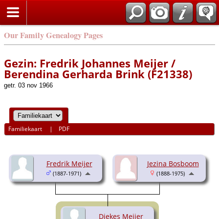
Our Family Genealogy Pages
Gezin: Fredrik Johannes Meijer /
Berendina Gerharda Brink (F21338)
getr. 03 nov 1966
Familiekaart
|
PDF
Fredrik Meijer
Jezina Bosboom
(1887-1971)
(1888-1975)
Diekes Meijer