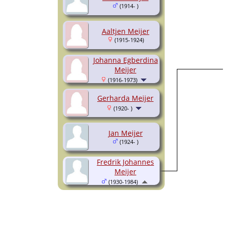
(1914- )
Aaltjen Meijer
(1915-1924)
Johanna Egberdina
Meijer
(1916-1973)
Gerharda Meijer
(1920- )
Jan Meijer
(1924- )
Fredrik Johannes
Meijer
(1930-1984)