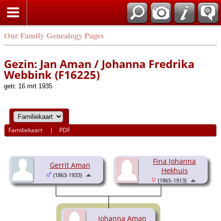
Our Family Genealogy Pages
Gezin: Jan Aman / Johanna Fredrika
Webbink (F16225)
getr. 16 mrt 1935
Familiekaart
|
PDF
Fina Johanna
Gerrit Aman
Hekhuis
(1863-1933)
(1865-1913)
Johanna Aman