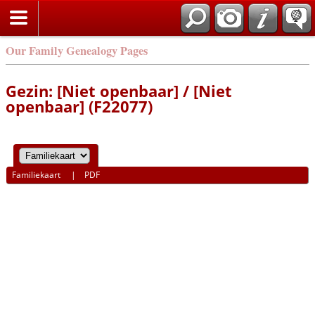
Our Family Genealogy Pages
Gezin: [Niet openbaar] / [Niet
openbaar] (F22077)
Familiekaart
|
PDF