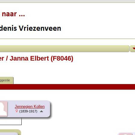
 / Janna Elbert (F8046)
ggestie
Jennegien Kollen
(1839-1917)