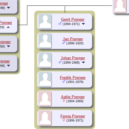
enger
48)
Gerrit Prenger
Prenger
(1894-1971)
33)
Jan Prenger
renger
(1896-1920)
50)
Johan Prenger
renger
(1899-1968)
58)
Fredrik Prenger
(1901-1976)
Aaltje Prenger
(1904-1969)
Fenna Prenger
(1906-1971)