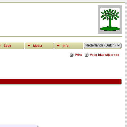
Zoek
Media
Info
Print
Voeg bladwijzer toe