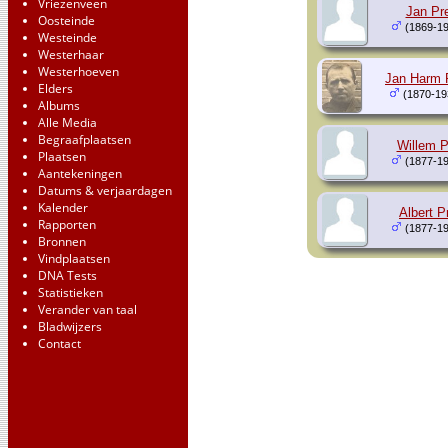
Vriezenveen
Jan Pr
Oosteinde
(1869-19
Westeinde
Westerhaar
Westerhoeven
Jan Harm 
Elders
(1870-19
Albums
Alle Media
Begraafplaatsen
Willem P
Plaatsen
(1877-19
Aantekeningen
Datums & verjaardagen
Kalender
Albert P
Rapporten
(1877-19
Bronnen
Vindplaatsen
DNA Tests
Statistieken
Verander van taal
Bladwijzers
Contact