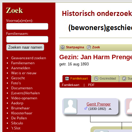
Zoek
Voorna(a)m(en):
Familienaam:
Startpagina
Zoek
Gezin: Jan Harm Prenger
Geavanceerd zoeken
Familienamen
getr. 16 aug 1893
Aanmelden
Wat is er nieuw
Gezocht
Familiekaart
Gezinsblad
Su
Foto's
Familiekaart
|
PDF
Documenten
(Levens)Verhalen
Video-opnamen
Aadorp
Gerrit Prenger
Bruinehaar
(1830-1892)
Kloosterhaar
De Pollen
Sibculo
't Slot