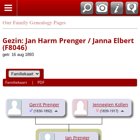
Our Family Genealogy Pages
Gezin: Jan Harm Prenger / Janna Elbert
(F8046)
getr. 16 aug 1893
Familiekaart
|
PDF
Gerrit Prenger
Jennegien Kollen
(1830-1892)
(1839-1917)
Jan Prenger