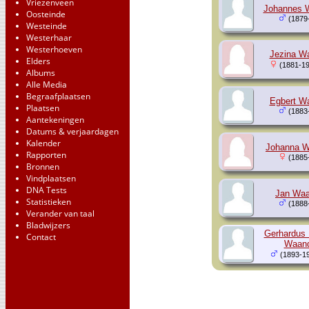
Vriezenveen
Johannes 
Oosteinde
(1879
Westeinde
Westerhaar
Westerhoeven
Jezina W
Elders
(1881-19
Albums
Alle Media
Begraafplaatsen
Egbert W
Plaatsen
(1883
Aantekeningen
Datums & verjaardagen
Kalender
Johanna W
Rapporten
(1885
Bronnen
Vindplaatsen
DNA Tests
Jan Waa
Statistieken
(1888
Verander van taal
Bladwijzers
Gerhardus 
Contact
Waand
(1893-1