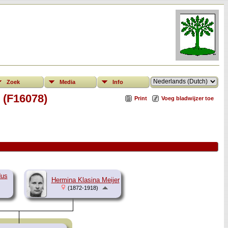
Zoek
Media
Info
 (F16078)
Print
Voeg bladwijzer toe
dus
Hermina Klasina Meijer
(1872-1918)