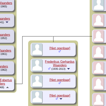
Waanders
-1965)
aanders
41)
aanders
-1952)
[Niet openbaar]
aanders
-1961)
Frederikus Gerhardus
Waanders
nders
(1935-2013)
-1962)
[Niet openbaar]
Egbertus
ers
968)
[Niet openbaar]