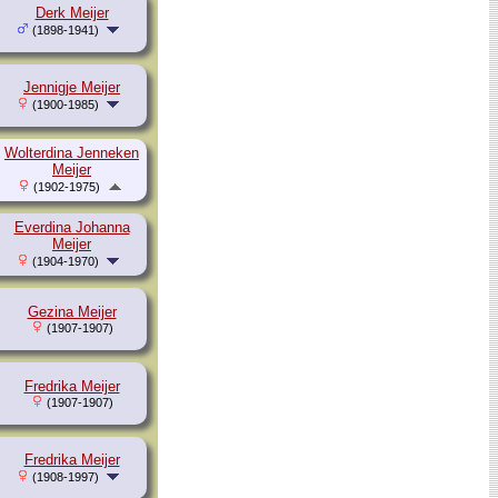
Derk Meijer
(1898-1941)
Jennigje Meijer
(1900-1985)
Wolterdina Jenneken
Meijer
(1902-1975)
Everdina Johanna
Meijer
(1904-1970)
Gezina Meijer
(1907-1907)
Fredrika Meijer
(1907-1907)
Fredrika Meijer
(1908-1997)