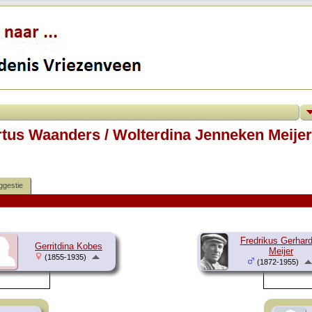
tus Waanders / Wolterdina Jenneken Meijer
ggestie
Fredrikus Gerhar
Gerritdina Kobes
Meijer
(1855-1935)
(1872-1955)