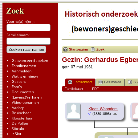
Zoek
Voorna(a)m(en):
Familienaam:
Startpagina
Zoek
Gezin: Gerhardus Egber
Geavanceerd zoeken
Familienamen
getr. 07 mei 1931
Aanmelden
Wat is er nieuw
Gezocht
Familiekaart
Gezinsblad
Su
Foto's
Familiekaart
|
PDF
Documenten
(Levens)Verhalen
Video-opnamen
Aadorp
Klaas Waanders
Bruinehaar
(1830-1898)
Kloosterhaar
De Pollen
Sibculo
't Slot