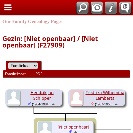
Our Family Genealogy Pages
Gezin: [Niet openbaar] / [Niet
openbaar] (F27909)
Familiekaart
|
PDF
Hendrik Jan
Fredrika Wilhemina
Schipper
Lamberts
(1904-1984)
(1907-1965)
[Niet openbaar]