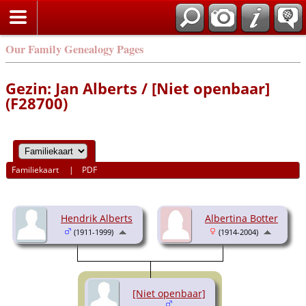
Our Family Genealogy Pages
Gezin: Jan Alberts / [Niet openbaar]
(F28700)
Familiekaart
|
PDF
Hendrik Alberts
Albertina Botter
(1911-1999)
(1914-2004)
[Niet openbaar]