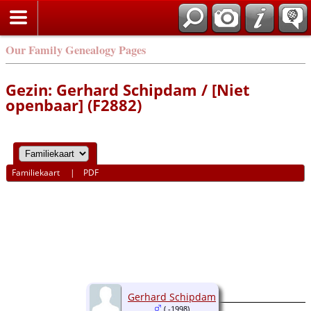
Our Family Genealogy Pages
Gezin: Gerhard Schipdam / [Niet
openbaar] (F2882)
Familiekaart
|
PDF
Gerhard Schipdam
( -1998)