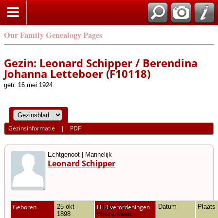
Our Family Genealogy Pages
Gezin: Leonard Schipper / Berendina
Johanna Letteboer (F10118)
getr. 16 mei 1924
Gezinsinformatie
|
PDF
Echtgenoot | Mannelijk
Leonard Schipper
Geboren
25 okt
Vriezenveen,
HLD verordeningen
Datum
Plaats
1898
Vriezenveen