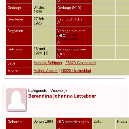
Gedoopt
04 dec
Vriezenveen
Gedoopt (HLD)
1898
Overleden
27 feb
Almelo
Begiftigd (HLD)
1925
Begraven
Alg.
Verzegeld ouders
begraafplaats,
(HLD)
Vriezenveen
Getrouwd
16 mei
Vriezenveen
Verzegeld partner
1924
[
1
]
[
1
]
(HLD)
Vader
Hendrik Schipper
|
F8320 Gezinsblad
Moeder
Aaltjen Abbink
|
F8320 Gezinsblad
Echtgenote | Vrouwelijk
Berendina Johanna Letteboer
Geboren
05 jun 1894
Vriezenveen,
HLD verordeningen
Datum
Plaats
Vriezenveen