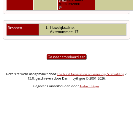
(HLD)
Vriezenveen
Bronnen
Huwelijksakte.
Aktenummer: 17
Ga naar standaard site
Deze site werd aangemaakt door
v.
The Next Generation of Genealogy Sitebuilding
13.0, geschreven door Darrin Lythgoe © 2001-2026.
Gegevens onderhouden door
.
Andre Idzinga