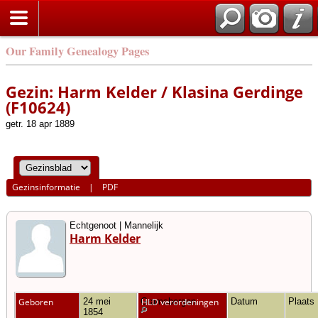
Our Family Genealogy Pages
Gezin: Harm Kelder / Klasina Gerdinge
(F10624)
getr. 18 apr 1889
Gezinsinformatie
|
PDF
Echtgenoot | Mannelijk
Harm Kelder
Geboren
24 mei
Gramsbergen
HLD verordeningen
Datum
Plaats
1854