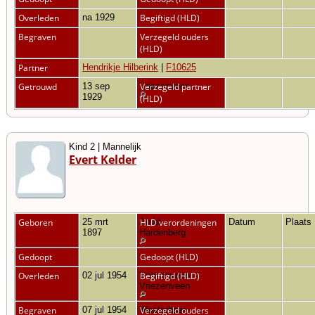
Overleden
na 1929
Begiftigd (HLD)
Begraven
Verzegeld ouders
(HLD)
Partner
Hendrikje Hilberink
|
F10625
Getrouwd
13 sep
Vriezenveen
Verzegeld partner
1929
(HLD)
Kind 2 | Mannelijk
Evert Kelder
Geboren
25 mrt
Ambt
HLD verordeningen
Datum
Plaats
1897
Hardenberg
Gedoopt
Gedoopt (HLD)
Overleden
02 jul 1954
Vriezenveen,
Begiftigd (HLD)
Vriezenveen
Begraven
07 jul 1954
Westerhaar
Verzegeld ouders