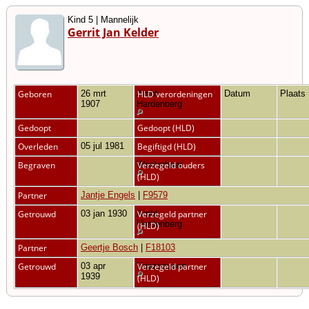
Kind 5 | Mannelijk
Gerrit Jan Kelder
Geboren
26 mrt
Ambt
HLD verordeningen
Datum
Plaats
1907
Hardenberg
Gedoopt
Gedoopt (HLD)
Overleden
05 jul 1981
Begiftigd (HLD)
Begraven
Westerhaar
Verzegeld ouders
(HLD)
Partner
Jantje Engels
|
F9579
Getrouwd
03 jan 1930
Ambt
Verzegeld partner
Hardenberg
(HLD)
Partner
Geertje Bosch
|
F18103
Getrouwd
03 apr
Vriezenveen
Verzegeld partner
1939
(HLD)