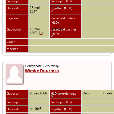
Gedoopt
Gedoopt (HLD)
Overleden
28 mei
Almelo
Begiftigd (HLD)
1947
Begraven
Verzegeld ouders
(HLD)
Getrouwd
13 mei
Opsterland
Verzegeld partner
1887
[
1
]
[
1
]
(HLD)
Vader
Moeder
Echtgenote | Vrouwelijk
Wimke Duurmsa
Geboren
28 jan 1866
Opsterland
HLD verordeningen
Datum
Plaats
Gedoopt
Gedoopt (HLD)
Overleden
na 1945
Begiftigd (HLD)