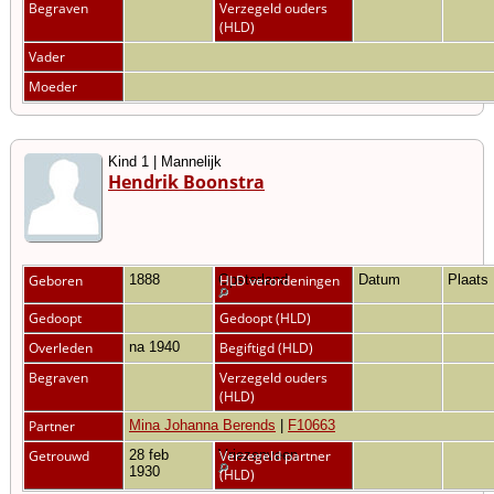
Begraven
Verzegeld ouders
(HLD)
Vader
Moeder
Kind 1 | Mannelijk
Hendrik Boonstra
Geboren
1888
Opsterland
HLD verordeningen
Datum
Plaats
Gedoopt
Gedoopt (HLD)
Overleden
na 1940
Begiftigd (HLD)
Begraven
Verzegeld ouders
(HLD)
Partner
Mina Johanna Berends
|
F10663
Getrouwd
28 feb
Vriezenveen
Verzegeld partner
1930
(HLD)