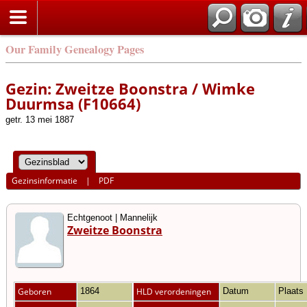
Our Family Genealogy Pages
Gezin: Zweitze Boonstra / Wimke
Duurmsa (F10664)
getr. 13 mei 1887
Gezinsinformatie
|
PDF
Echtgenoot | Mannelijk
Zweitze Boonstra
Geboren
1864
HLD verordeningen
Datum
Plaats