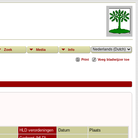
Zoek
Media
Info
Print
Voeg bladwijzer toe
HLD verordeningen
Datum
Plaats
Gedoopt (HLD)