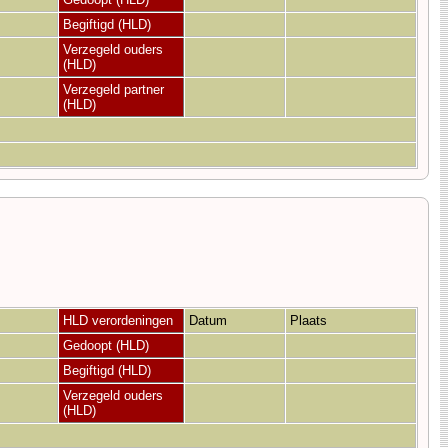
Begiftigd (HLD)
Verzegeld ouders
(HLD)
Verzegeld partner
(HLD)
HLD verordeningen
Datum
Plaats
Gedoopt (HLD)
Begiftigd (HLD)
Verzegeld ouders
(HLD)