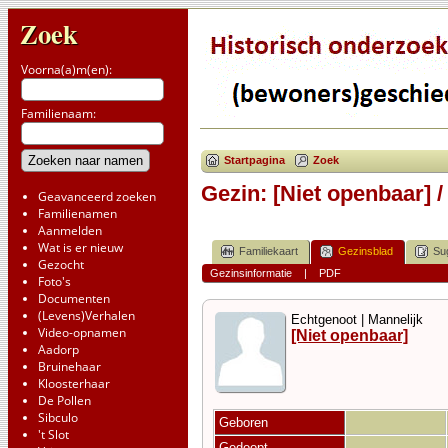
Zoek
Voorna(a)m(en):
Familienaam:
Startpagina
Zoek
Gezin: [Niet openbaar] /
Geavanceerd zoeken
Familienamen
Aanmelden
Wat is er nieuw
Familiekaart
Gezinsblad
Su
Gezocht
Gezinsinformatie
|
PDF
Foto's
Documenten
(Levens)Verhalen
Echtgenoot | Mannelijk
Video-opnamen
[Niet openbaar]
Aadorp
Bruinehaar
Kloosterhaar
De Pollen
Sibculo
Geboren
't Slot
Gedoopt