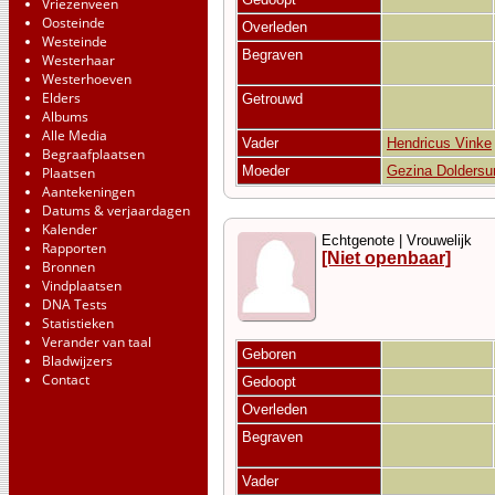
Vriezenveen
Oosteinde
Overleden
Westeinde
Begraven
Westerhaar
Westerhoeven
Elders
Getrouwd
Albums
Alle Media
Vader
Hendricus Vinke
Begraafplaatsen
Moeder
Gezina Dolders
Plaatsen
Aantekeningen
Datums & verjaardagen
Kalender
Echtgenote | Vrouwelijk
Rapporten
[Niet openbaar]
Bronnen
Vindplaatsen
DNA Tests
Statistieken
Verander van taal
Geboren
Bladwijzers
Contact
Gedoopt
Overleden
Begraven
Vader